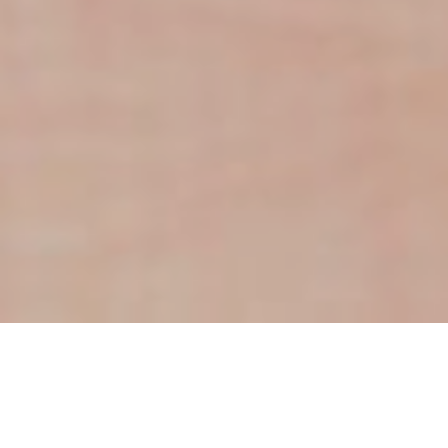
"Z LÁSKY K ŽENÁM"
ŽIVÝ WEBINÁŘ