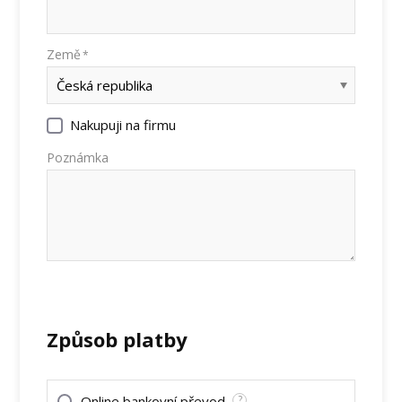
Země
*
Nakupuji na firmu
Poznámka
Způsob platby
Online bankovní převod
?