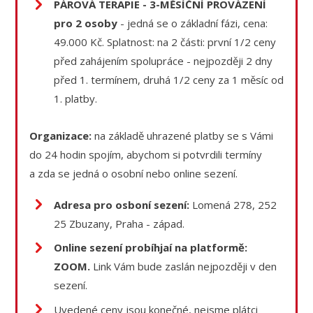
PÁROVÁ TERAPIE - 3-MĚSÍČNÍ PROVÁZENÍ
pro 2 osoby
- jedná se o základní fázi, cena:
49.000 Kč. Splatnost: na 2 části: první 1/2 ceny
před zahájením spolupráce - nejpozději 2 dny
před 1. termínem, druhá 1/2 ceny za 1 měsíc od
1. platby.
Organizace:
na základě uhrazené platby se s Vámi
do 24 hodin spojím, abychom si potvrdili termíny
a zda se jedná o osobní nebo online sezení.
Adresa pro osboní sezení:
Lomená 278, 252
25 Zbuzany, Praha - západ.
Online sezení probíhjaí na platformě:
ZOOM.
Link Vám bude zaslán nejpozději v den
sezení.
Uvedené ceny jsou konečné, nejsme plátci