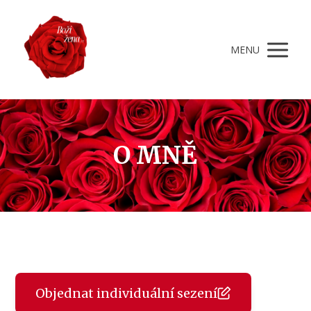
MENU
O MNĚ
Objednat individuální sezení