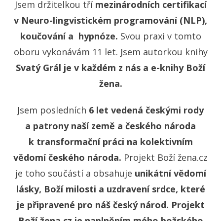
Jsem držitelkou tří
mezinárodních certifikací
v Neuro-lingvistickém programování (NLP),
koučování a hypnóze.
Svou praxi v tomto
oboru vykonávám 11 let. Jsem autorkou knihy
Svatý Grál je v každém z nás
a e-knihy Boží
žena.
Jsem posledních
6 let vedená českými rody
a patrony naší země a českého národa
k transformační práci na kolektivním
vědomí českého národa.
Projekt Boží žena.cz
je toho součástí a obsahuje
unikátní vědomí
lásky, Boží milosti a uzdravení srdce, které
je připravené pro náš český národ. Projekt
Boží žena.cz je naplněním mého božského