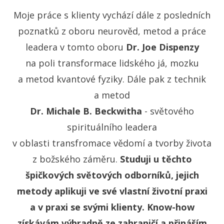
Moje práce s klienty vychází dále z posledních
poznatků z oboru neurověd, metod a práce
leadera v tomto oboru
Dr. Joe Dispenzy
na poli transformace lidského já, mozku
a metod kvantové fyziky. Dále pak z technik
a metod
Dr. Michale B. Beckwitha
- světového
spirituálního leadera
v oblasti transfromace vědomí a tvorby života
z božského záměru.
Studuji u těchto
špičkových světových odborníků, jejich
metody aplikuji ve své vlastní životní praxi
a v praxi se svými klienty.
Know-how
získávám výhradně ze zahraničí a přináším