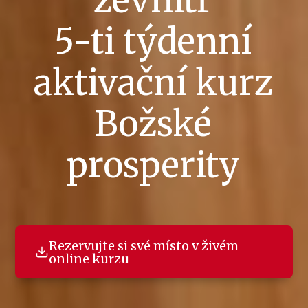
zevnitř
5-ti týdenní
aktivační kurz
Božské
prosperity
Rezervujte si své místo v živém
online kurzu