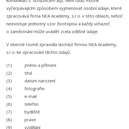
komunikaci s uchazečem atp. Není tudíž možné
vyčerpávajícím způsobem vyjmenovat osobní údaje, které
zpracovává firma NEA Academy, s.r.o. v této oblasti, neboť
neexistuje jednotný vzor životopisu a každý uchazeč
o zaměstnání může uvádět zcela odlišné údaje.
V obecné rovině zpravidla dochází firmou NEA Academy,
s.r.o. ke zpracování těchto údajů:
(1) jméno a přímení
(2) titul
(3) datum narození
(4) fotografie
(5) e-mail
(6) telefon
(7) bydliště
(8) praxe
(9) vzdělání