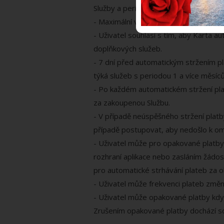
Služby a perioda platby).
- Maximální výše strhávané platby je 
- Uživatel souhlasí s tím, aby Karta 
doplňkových služeb.
- 7 dní před automatickým stržením p
týká služeb s periodou 1 a více měsíců
- Po každém automatickém stržení pla
za zakoupenou Službu.
- V případě neúspěšného stržení plat
případě postupovat, aby nedošlo k om
- Uživatel může pro opakované platby
rozhraní aplikace nebo zasláním žádo
pro automatické strhávání plateb za o
- Uživatel může frekvenci plateb změni
- Uživatel může opakované platby kdyk
Zrušením opakované platby dochází sou