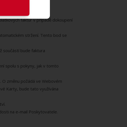
platkových faktur v případě dokoupení
utomatickém stržení. Tento bod se
 součástí bude faktura
ní spolu s pokyny, jak v tomto
vána. O změnu požádá ve Webovém
ové Karty, bude tato využívána
ví.
dosti na e-mail Poskytovatele.