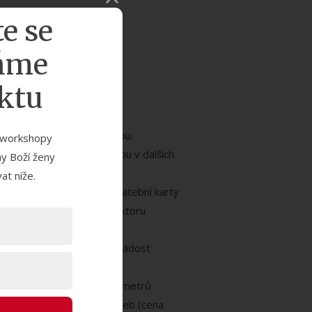
enství v Klubu Boží žena
te se
h plateb.
aňme
ktu
kturou za zakoupenou službu.
a workshopy
plateb za objednanou Službu v dalších
ny Boží ženy
at níže.
 s.r.o. nakládá s údaji platební karty
 datové bezpečnosti v sektoru
ní opakovaných plateb na žádost
y. Dojde-li ke změně parametrů
arametry opakovaných plateb (cena