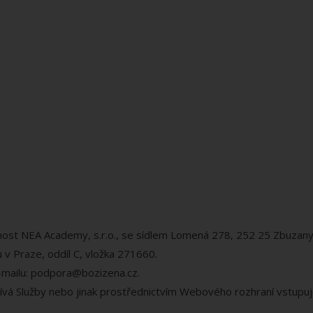
ost NEA Academy, s.r.o., se sídlem Lomená 278, 252 25 Zbuzan
v Praze, oddíl C, vložka 271660.
-mailu: podpora@bozizena.cz.
ívá Služby nebo jinak prostřednictvím Webového rozhraní vstupuj