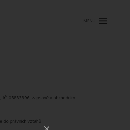
MENU
y, IČ: 05833396, zapsané v obchodním
e do právních vztahů