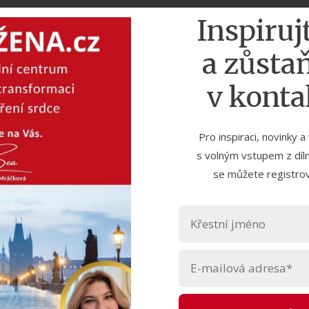
le spočívající v poskytnutí služeb a digitálního obsahu v rámci čl
Inspiruj
atele (debetní či kreditní) s oprávněním k provádění internetovýc
a zůst
latby za služby automaticky strhávané z Karty.
v konta
plateb za členství v Klubu Boží žena
b je Uživatel seznámen v objednávce Služby, popř. v e-mailu s fa
Pro inspiraci, novinky 
tel souhlas k autorizaci použité Karty pro automatické strhávání 
s volným vstupem z díl
se můžete registrov
platebních údajů na straně platební brány GOPAY. Společnost GOPAY
nostního standardu PCI-DSS Level 1 (jedná se o nejvyšší úroveň
tovatel Služby nemá k údajům o Kartě přístup.
atbami trvá po dobu čerpání Služby nebo dokud nedojde k ukonče
ioda opakovaných plateb odpovídá ceně a období zakoupené Služb
dobí), budou odpovídajícím způsobem automaticky změněny také p