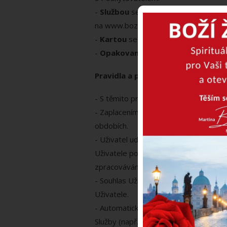
-
Službou
se rozumí plnění Poskytovate
na www.bozizena.cz.
-
Kartou
se rozumí platební karta Uživ
-
Opakovanými platbami
rozumíme p
Pravidla a parametry opakovaných 
- S těmito pravidly opakovaných plate
- Zaplacením Služby Kartou dává Uživa
obdobích.
- Uživatel uděluje souhlas s uložením 
Uživatele podle mezinárodního bezpeč
zpracovávání platebních karet). Posky
- Souhlas Uživatele s opakovanými pl
Uživatele.
- Automaticky strhávaná částka a per
Služby (např. typ členství a jeho ob