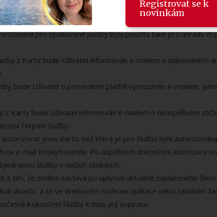
Registrovat se k
novinkám
10.000 Kč.
autorizovaná pro opakované platby byla použita také pro úhradu do
latby z Karty bude Uživatel informován e-mailem o plánovaném a
.
tby bude Uživatel o provedené platbě vyrozuměn e-mailem, jehož
by z Karty bude Uživatel informován e-mailem o neúspěšném strže
ezení čerpání Služby.
 autorizovat jinou Kartu, než která je pro Službu nyní autorizo
sti na e-mail Poskytovatele. Po úspěšném dokončení autorizace n
bjednanou Službu v dalších obdobích.
t s tím, že změna nastává po uplynutí aktuálně zaplaceného členst
oli ukončit, a to ve Webovém rozhraní aplikace nebo zasláním žá
časně k ukončení Služby k datu její expirace.